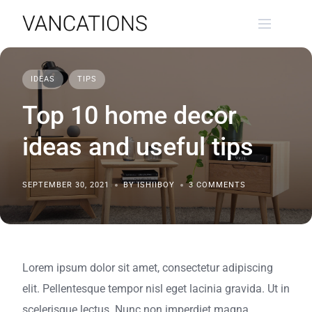
Skip
to
content
IDEAS
TIPS
Top 10 home decor
ideas and useful tips
SEPTEMBER 30, 2021
BY ISHIIBOY
3 COMMENTS
Lorem ipsum dolor sit amet, consectetur adipiscing
elit. Pellentesque tempor nisl eget lacinia gravida. Ut in
scelerisque lectus. Nunc non imperdiet magna,